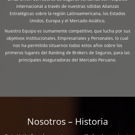
internacional a través de nuestras sólidas Alianzas
Estratégicas sobre la región Latinoamericana, los Estados
Unidos, Europa y el Mercado Asiático.
Nuestro Equipo es sumamente competitivo, que lucha por sus
objetivos Institucionales, Empresariales y Personales, lo cual
nos ha permitido situarnos todos estos años sobre los
primeros lugares del Ranking de Brokers de Seguros, para las
principales Aseguradoras del Mercado Peruano.
Nosotros – Historia