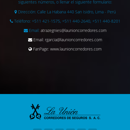
siguientes números, o llenar el siguiente formulario:
Dirección:
Calle La Habana 440 San Isidro, Lima - Perú
Teléfono:
+511 421-1575, +511 440-2640, +511 440-8201
Email:
atrazegnies@launioncorredores.com
Email:
rgarcia@launioncorredores.com
FanPage:
www.launioncorredores.com