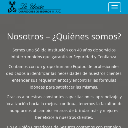
Toggle
naviga
Nosotros – ¿Quiénes somos?
Somos una Sólida Institución con 40 años de servicios
ininterrumpidos que garantizan Seguridad y Confianza.
Contamos con un grupo humano Equipo de profesionales
dedicados a identificar las necesidades de nuestros clientes,
entender sus requerimientos y encontrar las fórmulas
idóneas para satisfacer las mismas.
Gracias a nuestras constantes capacitaciones, aprendizaje y
focalización hacia la mejora continua, tenemos la facultad de
adaptarnos al cambio, en aras de brindar más y mejores
beneficios a nuestros clientes.
En La Unión Corredores de Seguros contamos con respaldo